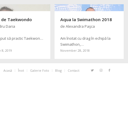
şi de Taekwondo
Aqua la Swimathon 2018
dru Daria
de Alexandra Paşca
put să practic Taekwondo
Am înotat cu drag în echipă la
Swimathon,…
 8, 2019
November 28, 2018
Acasă
Înot
Galerie Foto
Blog
Contact