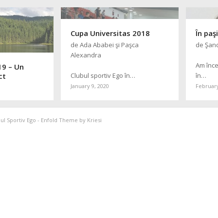
Cupa Universitas 2018
În pa
de Ada Ababei şi Paşca
de Şan
Alexandra
Am înce
19 – Un
ct
Clubul sportiv Ego în…
în…
January 9, 2020
February
ul Sportiv Ego -
Enfold Theme by Kriesi